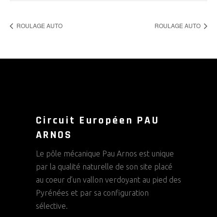
ROULAGE AUTO
ROULAGE AUTO
Circuit Européen PAU
ARNOS
Le pôle mécanique Pau Arnos est unique
par la qualité naturelle de son site placé
au coeur d’un vallon verdoyant au pied des
Pyrénées et par sa configuration
sélective.