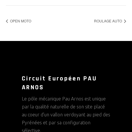
OPEN MOTO
ROULAGE AUTO
Circuit Européen PAU
ARNOS
Le pôle mécanique Pau Arnos est unique
par la qualité naturelle de son site placé
au coeur d’un vallon verdoyant au pied des
Pyrénées et par sa configuration
sélective.