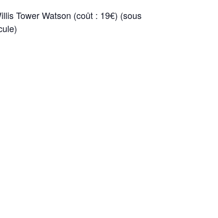
llis Tower Watson (coût : 19€) (sous
cule)