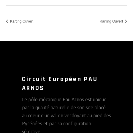
Karting Ouvert
Karting Ouvert
Circuit Européen PAU
ARNOS
Le pôle mécanique Pau Arnos est unique
par la qualité naturelle de son site placé
au coeur d’un vallon verdoyant au pied des
Pyrénées et par sa configuration
sélective.