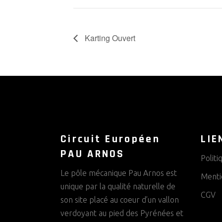
Karting Ouvert
Circuit Européen
LIE
PAU ARNOS
Politi
Le pôle mécanique Pau Arnos est
Menti
unique par la qualité naturelle de
CGV
son site placé au coeur d’un vallon
verdoyant au pied des Pyrénées et