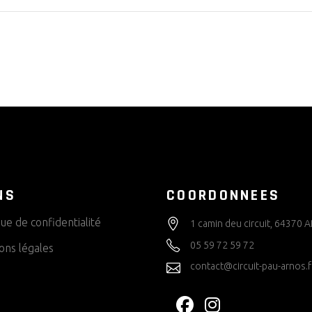
NS
COORDONNEES
que de confidentialité
1 camin deu circuit, 64370
05 59 72 59 72
ons légales
contact@circuit-pau-arnos.f