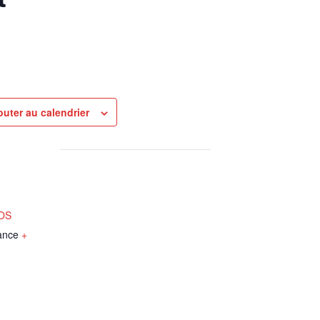
outer au calendrier
NOS
ance
+