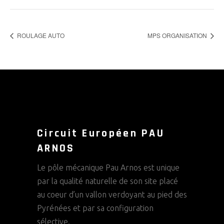
ROULAGE AUTO
MPS ORGANISATION
Circuit Européen PAU
ARNOS
Le pôle mécanique Pau Arnos est unique
par la qualité naturelle de son site placé
au coeur d’un vallon verdoyant au pied des
Pyrénées et par sa configuration
sélective.