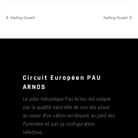
Karting Ouvert
Karting Ouvert
Circuit Européen PAU
ARNOS
Le pôle mécanique Pau Arnos est unique
par la qualité naturelle de son site placé
au coeur d’un vallon verdoyant au pied des
Pyrénées et par sa configuration
sélective.