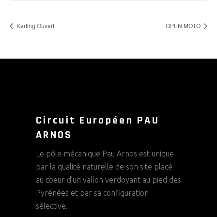
Karting Ouvert
OPEN MOTO
Circuit Européen PAU
ARNOS
Le pôle mécanique Pau Arnos est unique
par la qualité naturelle de son site placé
au coeur d’un vallon verdoyant au pied des
Pyrénées et par sa configuration
sélective.