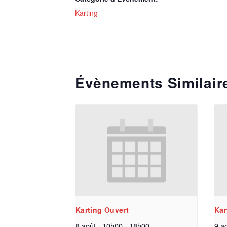
Karting
Évènements Similair
Karting Ouvert
Kar
8 août - 10h00
-
18h00
9 a