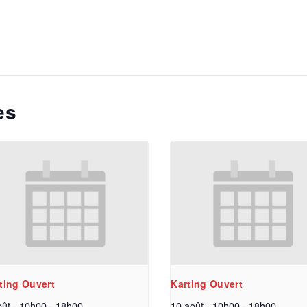
es
ting Ouvert
Karting Ouvert
oût - 10h00
-
18h00
10 août - 10h00
-
18h00