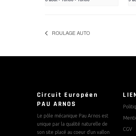
ROULAGE AUTO
Circuit Européen
LIE
PAU ARNOS
Politi
Le pôle mécanique Pau Arnos est
Menti
unique par la qualité naturelle de
CGV
son site placé au coeur d’un vallon