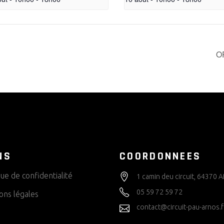
O
NS
COORDONNEES
que de confidentialité
1 camin deu circuit, 64370
05 59 72 59 72
ons légales
contact@circuit-pau-arnos.f