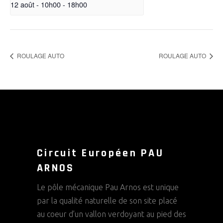
12 août - 10h00
-
18h00
ROULAGE AUTO
ROULAGE AUTO
Circuit Européen PAU
ARNOS
Le pôle mécanique Pau Arnos est unique
par la qualité naturelle de son site placé
au coeur d’un vallon verdoyant au pied des