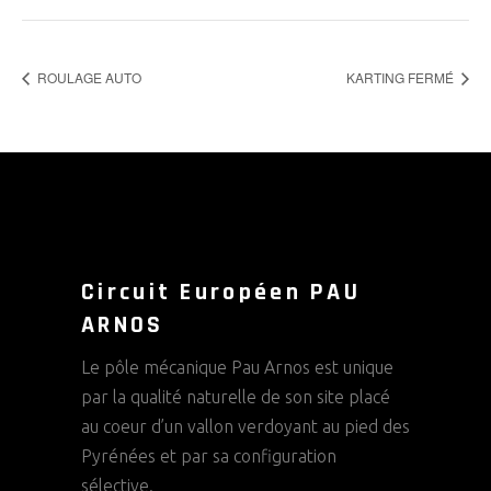
ROULAGE AUTO
KARTING FERMÉ
Circuit Européen PAU
ARNOS
Le pôle mécanique Pau Arnos est unique
par la qualité naturelle de son site placé
au coeur d’un vallon verdoyant au pied des
Pyrénées et par sa configuration
sélective.