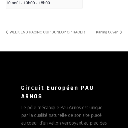
10 août - 10h00
-
18h00
WEEK END RACING CUP DUNLOP GP RACER
Karting Ouvert
Circuit Européen PAU
ARNOS
Le pôle mécanique Pau Arnos est unique
par la qualité naturelle de son site placé
au coeur d’un vallon verdoyant au pied des