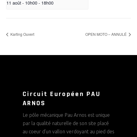
11 août - 10h00
-
18h00
Karting Ouvert
OPEN MOTO – ANNULÉ
Circuit Européen PAU
ARNOS
Le pôle mécanique Pau Arnos est unique
par la qualité naturelle de son site placé
au coeur d’un vallon verdoyant au pied des