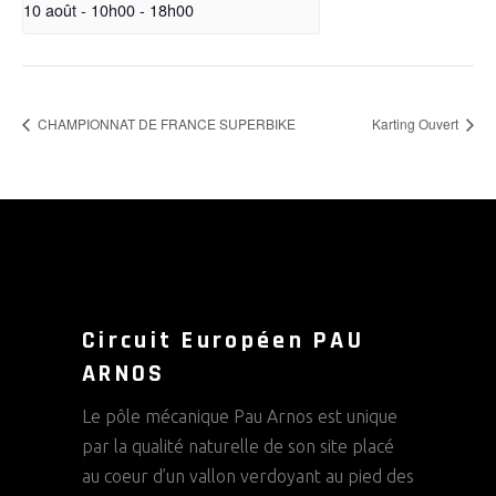
10 août - 10h00
-
18h00
CHAMPIONNAT DE FRANCE SUPERBIKE
Karting Ouvert
Circuit Européen PAU
ARNOS
Le pôle mécanique Pau Arnos est unique
par la qualité naturelle de son site placé
au coeur d’un vallon verdoyant au pied des