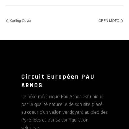
Karting Ouvert
OPEN MOTO
Circuit Européen PAU
ARNOS
Le pôle mécanique Pau Arnos est unique
par la qualité naturelle de son site placé
au coeur d’un vallon verdoyant au pied des
Pyrénées et par sa configuration
sélective.