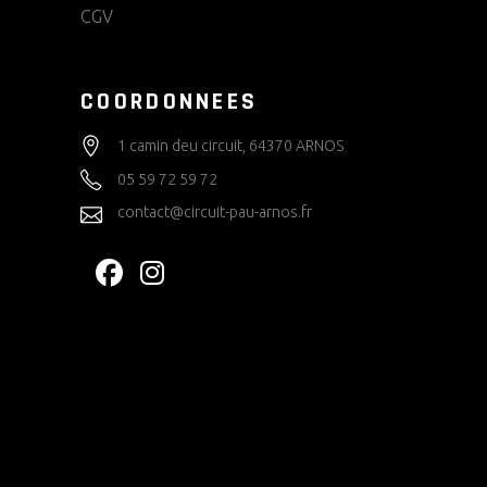
CGV
COORDONNEES
1 camin deu circuit, 64370 ARNOS
05 59 72 59 72
contact@circuit-pau-arnos.fr