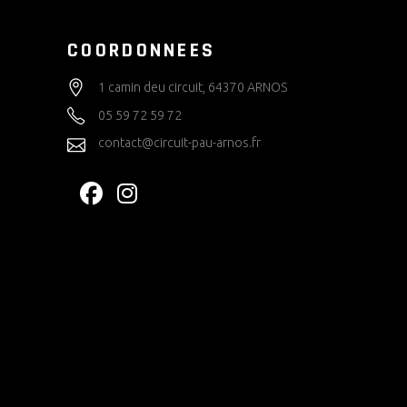
COORDONNEES
1 camin deu circuit, 64370 ARNOS
05 59 72 59 72
contact@circuit-pau-arnos.fr