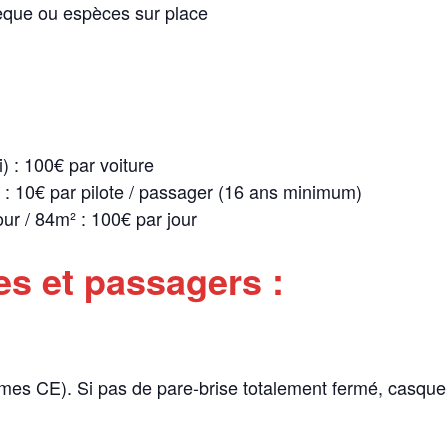
èque ou espèces sur place
) : 100€ par voiture
: 10€ par pilote / passager (16 ans minimum)
our / 84m² : 100€ par jour
es et passagers :
s CE). Si pas de pare-brise totalement fermé, casque i