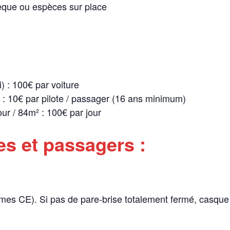
èque ou espèces sur place
) : 100€ par voiture
: 10€ par pilote / passager (16 ans minimum)
our / 84m² : 100€ par jour
es et passagers :
s CE). Si pas de pare-brise totalement fermé, casque i