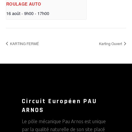
ROULAGE AUTO
16 août - 9h00
-
17h00
KARTING FERMÉ
Karting Ouvert
Circuit Européen PAU
ARNOS
Le pôle mécanique Pau Arnos est unique
par la qualité naturelle de son site placé