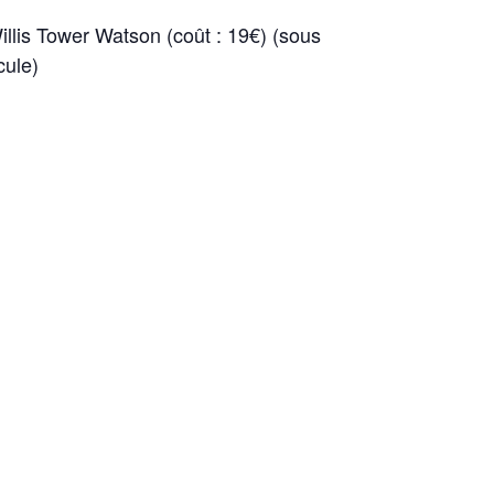
llis Tower Watson (coût : 19€) (sous
cule)