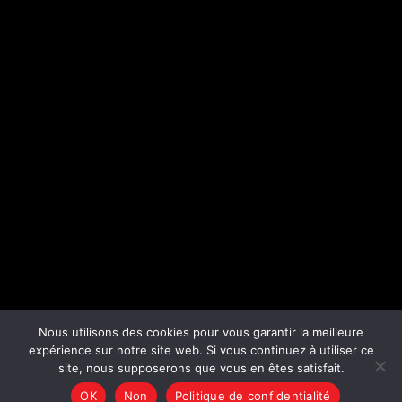
Nous utilisons des cookies pour vous garantir la meilleure
expérience sur notre site web. Si vous continuez à utiliser ce
site, nous supposerons que vous en êtes satisfait.
COPYRIGHT 2023 ©
ZKDIGITAL
OK
Non
Politique de confidentialité