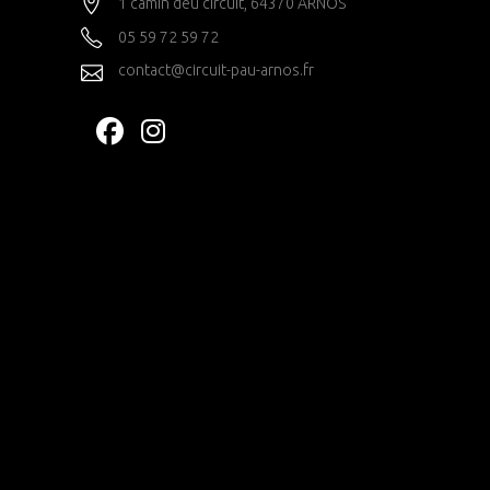
1 camin deu circuit, 64370 ARNOS
05 59 72 59 72
contact@circuit-pau-arnos.fr