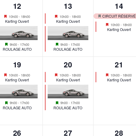
2
2
2
12
13
14
e
e
e
é
é
é
Mis
Mis
CIRCUIT RÉSERVÉ
10h00
-
18h00
10h00
-
18h00
n
n
n
Mis
en
en
Karting Ouvert
Karting Ouvert
v
v
v
Mis
10h00
-
18h00
avant
avant
t
t
t
en
en
Karting Ouvert
avant
è
è
è
avant
s
s
s
Mis
Mis
n
n
n
9h00
-
17h00
9h00
-
17h00
,
,
,
en
en
ROULAGE AUTO
ROULAGE AUTO
avant
avant
e
e
e
2
2
1
19
20
21
m
m
m
é
é
é
Mis
Mis
Mis
e
e
e
10h00
-
18h00
10h00
-
18h00
10h00
-
18h00
en
en
en
Karting Ouvert
Karting Ouvert
Karting Ouvert
v
v
v
avant
avant
avant
n
n
n
è
è
è
t
t
t
Mis
Mis
n
n
n
9h00
-
17h00
9h00
-
17h00
s
s
s
en
en
ROULAGE AUTO
ROULAGE AUTO
avant
avant
e
e
e
,
,
,
m
m
m
1
2
2
26
27
28