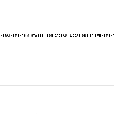
ENTRAINEMENTS & STAGES
BON CADEAU
LOCATIONS ET ÉVÈNEMEN
S
RCREDI
J
JEUDI
V
VENDREDI