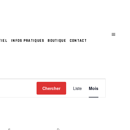
TIEL
INFOS PRATIQUES
BOUTIQUE
CONTACT
N
Chercher
Liste
Mois
A
V
I
S
SAMEDI
D
DIMANCHE