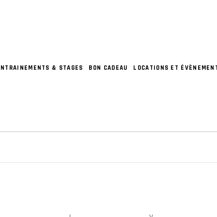
ENTRAINEMENTS & STAGES
BON CADEAU
LOCATIONS ET ÉVÈNEMEN
S
RCREDI
J
JEUDI
V
VENDREDI