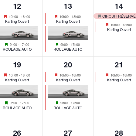
2
2
2
12
13
14
e
e
e
é
é
é
Mis
Mis
CIRCUIT RÉSERVÉ
10h00
-
18h00
10h00
-
18h00
n
n
n
Mis
en
en
Karting Ouvert
Karting Ouvert
v
v
v
Mis
10h00
-
18h00
avant
avant
t
t
t
en
en
Karting Ouvert
avant
è
è
è
avant
s
s
s
Mis
Mis
n
n
n
9h00
-
17h00
9h00
-
17h00
,
,
,
en
en
ROULAGE AUTO
ROULAGE AUTO
avant
avant
e
e
e
2
2
1
19
20
21
m
m
m
é
é
é
Mis
Mis
Mis
e
e
e
10h00
-
18h00
10h00
-
18h00
10h00
-
18h00
en
en
en
Karting Ouvert
Karting Ouvert
Karting Ouvert
v
v
v
avant
avant
avant
n
n
n
è
è
è
t
t
t
Mis
Mis
n
n
n
9h00
-
17h00
9h00
-
17h00
s
s
s
en
en
ROULAGE AUTO
ROULAGE AUTO
avant
avant
e
e
e
,
,
,
m
m
m
1
2
2
26
27
28