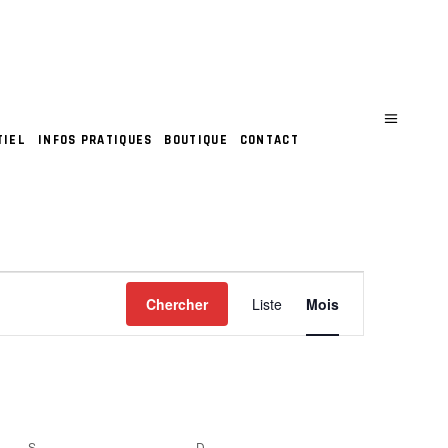
TIEL
INFOS PRATIQUES
BOUTIQUE
CONTACT
N
Chercher
Liste
Mois
A
V
I
S
SAMEDI
D
DIMANCHE