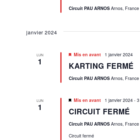
U
Circuit PAU ARNOS
Arnos, France
E
S
janvier 2024
É
Mis en avant
1 janvier 2024
LUN
1
V
KARTING FERMÉ
È
Circuit PAU ARNOS
Arnos, France
N
Mis en avant
1 janvier 2024
-
3
LUN
E
1
CIRCUIT FERMÉ
M
Circuit PAU ARNOS
Arnos, France
E
Circuit fermé