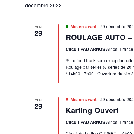
E
mot-
décembre 2023
date.
clé.
R
Mis en avant
29 décembre 202
VEN
C
29
ROULAGE AUTO –
H
Circuit PAU ARNOS
Arnos, France
E
/!\ Le food truck sera exceptionnel
Roulage par séries (6 séries de 20
E
/ 14h00-17h00 Ouverture du site à
T
N
Mis en avant
29 décembre 202
VEN
29
Karting Ouvert
A
Circuit PAU ARNOS
Arnos, France
V
Circuit de karting OUVERT : 10h00