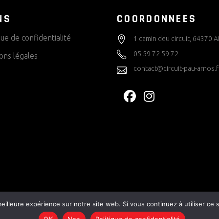
NS
COORDONNEES
que de confidentialité
1 camin deu circuit, 64370
05 59 72 59 72
ons légales
contact@circuit-pau-arnos.f
eilleure expérience sur notre site web. Si vous continuez à utiliser ce
OK
Non
Politique de confidentialité