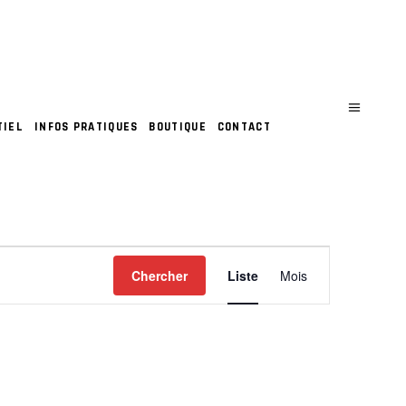
TIEL
INFOS PRATIQUES
BOUTIQUE
CONTACT
N
Chercher
Liste
Mois
A
V
I