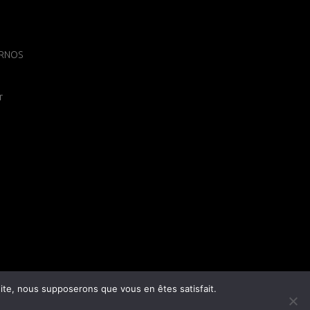
 ARNOS
r
 site, nous supposerons que vous en êtes satisfait.