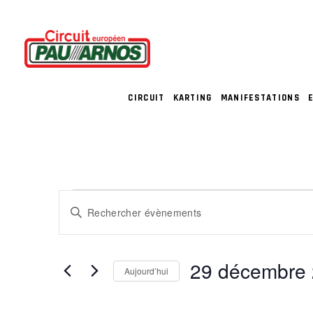
CIRCUIT
KARTING
MANIFESTATIONS
ÉVÈNEMENT
R
Saisir
E
mot-
clé.
C
29 décembre
Rechercher
Aujourd’hui
Évènements
H
Sélectionnez
par
une