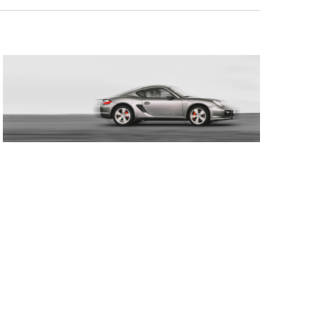
G
A
T
I
O
N
D
E
V
U