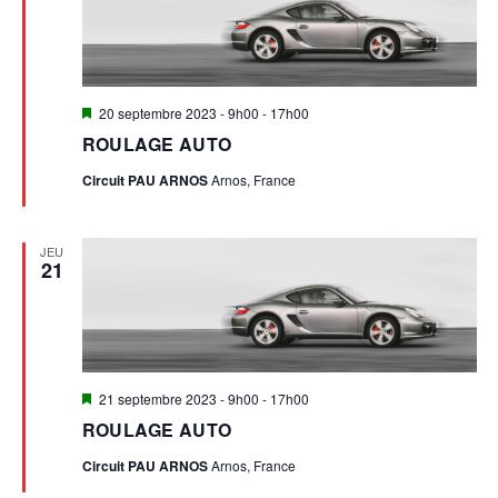
T
S
Mis
20 septembre 2023 - 9h00
-
17h00
en
ROULAGE AUTO
avant
Circuit PAU ARNOS
Arnos, France
JEU
21
Mis
21 septembre 2023 - 9h00
-
17h00
en
ROULAGE AUTO
avant
Circuit PAU ARNOS
Arnos, France