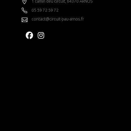
1 camin deu circuit, 64370 ARNOS
05 59 72 59 72
contact@circuit-pau-arnos.fr