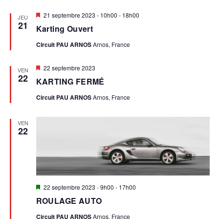
Mis
21 septembre 2023 - 10h00
-
18h00
JEU
en
21
Karting Ouvert
avant
Circuit PAU ARNOS
Arnos, France
Mis
22 septembre 2023
VEN
en
22
KARTING FERMÉ
avant
Circuit PAU ARNOS
Arnos, France
VEN
22
Mis
22 septembre 2023 - 9h00
-
17h00
en
ROULAGE AUTO
avant
Circuit PAU ARNOS
Arnos, France