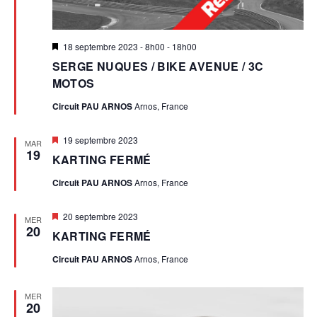
E
V
V
Mis
18 septembre 2023 - 8h00
-
18h00
È
en
U
SERGE NUQUES / BIKE AVENUE / 3C
avant
MOTOS
E
N
Circuit PAU ARNOS
Arnos, France
S
E
É
Mis
19 septembre 2023
MAR
en
M
19
KARTING FERMÉ
V
avant
Circuit PAU ARNOS
Arnos, France
È
E
N
Mis
20 septembre 2023
N
MER
en
20
E
KARTING FERMÉ
avant
T
M
Circuit PAU ARNOS
Arnos, France
E
MER
20
N