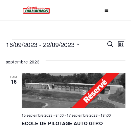
ÉVÈNEMENTS
R
16/09/2023
 - 
22/09/2023
N
Recherche
Liste
E
Sélectionnez
A
une
septembre 2023
C
date.
V
H
SAM
16
E
I
R
G
C
A
H
15 septembre 2023 - 8h00
-
17 septembre 2023 - 18h00
ECOLE DE PILOTAGE AUTO GTRO
E
T