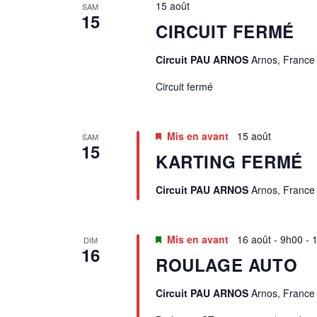
15 août
I
SAM
15
CIRCUIT FERMÉ
G
Circuit PAU ARNOS
Arnos, France
A
Circuit fermé
T
I
Mis en avant
15 août
SAM
15
KARTING FERMÉ
O
Circuit PAU ARNOS
Arnos, France
N
D
Mis en avant
16 août - 9h00
-
DIM
16
ROULAGE AUTO
E
V
Circuit PAU ARNOS
Arnos, France