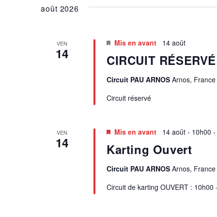
E
mot-
août 2026
date.
clé.
R
Mis en avant
14 août
VEN
C
14
CIRCUIT RÉSERVÉ
H
Circuit PAU ARNOS
Arnos, France
E
Circuit réservé
E
Mis en avant
14 août - 10h00
VEN
T
14
Karting Ouvert
N
Circuit PAU ARNOS
Arnos, France
A
Circuit de karting OUVERT : 10h00 
V