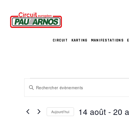
CIRCUIT
KARTING
MANIFESTATIONS
ÉVÈNEMENT
R
Saisir
E
mot-
clé.
C
14 août
 - 
20 a
Rechercher
Aujourd’hui
Évènements
H
Sélectionnez
par
une