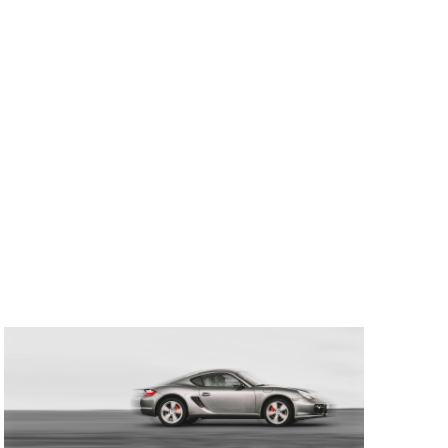
E
S
É
V
È
N
E
M
E