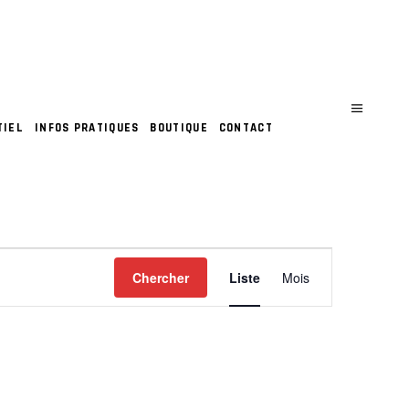
TIEL
INFOS PRATIQUES
BOUTIQUE
CONTACT
N
Chercher
Liste
Mois
A
V
I