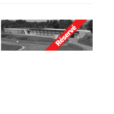
G
A
T
I
O
N
D
E
V
U