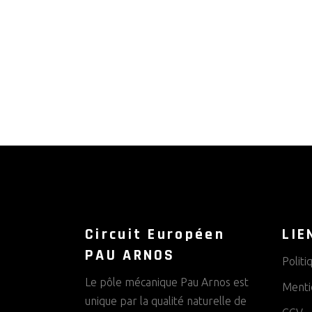
Circuit Européen
LIE
PAU ARNOS
Politi
Le pôle mécanique Pau Arnos est
Menti
unique par la qualité naturelle de