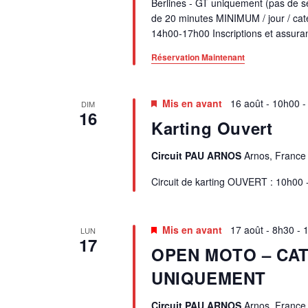
Berlines - GT uniquement (pas de s
U
de 20 minutes MINIMUM / jour / caté
14h00-17h00 Inscriptions et assuranc
E
Réservation Maintenant
S
É
Mis en avant
16 août - 10h00
DIM
16
Karting Ouvert
V
Circuit PAU ARNOS
Arnos, France
È
Circuit de karting OUVERT : 10h00 
N
E
Mis en avant
17 août - 8h30
-
LUN
17
OPEN MOTO – CAT
M
UNIQUEMENT
E
Circuit PAU ARNOS
Arnos, France