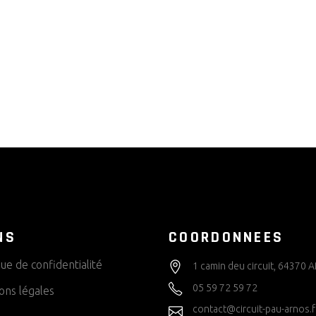
NS
COORDONNEES
que de confidentialité
1 camin deu circuit, 64370
05 59 72 59 72
ons légales
contact@circuit-pau-arnos.f