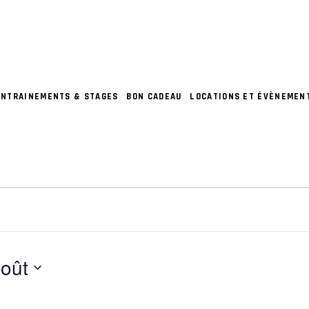
ENTRAINEMENTS & STAGES
BON CADEAU
LOCATIONS ET ÉVÈNEMEN
S
oût