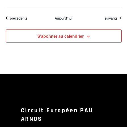
Évènements
Évènements
précédents
Aujourd’hui
suivants
S’abonner au calendrier
Circuit Européen PAU
ARNOS