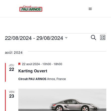
ÉVÈNEMENTS
R
22/08/2024
 - 
29/08/2024
N
Recherche
Liste
E
Sélectionnez
A
une
août 2024
C
date.
V
H
Mis
22 août 2024 - 10h00
-
18h00
JEU
en
22
E
Karting Ouvert
I
avant
R
Circuit PAU ARNOS
Arnos, France
G
C
VEN
A
23
H
E
T