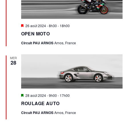
T
S
Mis
26 août 2024 - 8h30
-
18h00
en
OPEN MOTO
avant
Circuit PAU ARNOS
Arnos, France
MER
28
Mis
28 août 2024 - 9h00
-
17h00
en
ROULAGE AUTO
avant
Circuit PAU ARNOS
Arnos, France