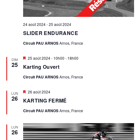
E
V
V
È
24 août 2024
-
25 août 2024
U
SLIDER ENDURANCE
E
N
Circuit PAU ARNOS
Arnos, France
S
E
Mis
25 août 2024 - 10h00
-
18h00
É
DIM
en
25
Karting Ouvert
M
avant
V
Circuit PAU ARNOS
Arnos, France
È
E
Mis
N
26 août 2024
LUN
N
en
26
KARTING FERMÉ
avant
E
T
Circuit PAU ARNOS
Arnos, France
M
E
LUN
26
N