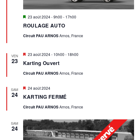
E
I
T
Mis
23 août 2024 - 9h00
-
17h00
O
en
N
ROULAGE AUTO
avant
N
A
Circuit PAU ARNOS
Arnos, France
V
D
Mis
23 août 2024 - 10h00
-
18h00
VEN
I
en
23
Karting Ouvert
E
avant
G
Circuit PAU ARNOS
Arnos, France
V
A
Mis
24 août 2024
T
SAM
U
en
24
KARTING FERMÉ
avant
I
E
Circuit PAU ARNOS
Arnos, France
O
S
N
SAM
24
D
É