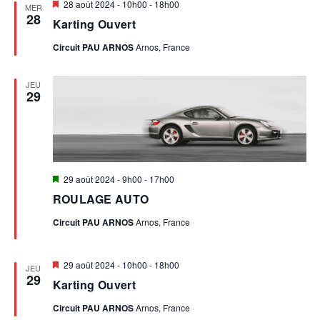
Mis
28 août 2024 - 10h00
-
18h00
MER
en
28
Karting Ouvert
avant
Circuit PAU ARNOS
Arnos, France
JEU
29
Mis
29 août 2024 - 9h00
-
17h00
en
ROULAGE AUTO
avant
Circuit PAU ARNOS
Arnos, France
Mis
29 août 2024 - 10h00
-
18h00
JEU
en
29
Karting Ouvert
avant
Circuit PAU ARNOS
Arnos, France