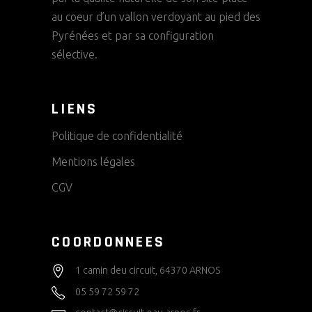
T
E
au coeur d’un vallon verdoyant au pied des
S
V
V
Pyrénées et par sa configuration
È
sélective.
U
E
N
LIENS
S
E
É
Politique de confidentialité
M
V
Mentions légales
È
E
CGV
N
N
E
COORDONNEES
T
M
1 camin deu circuit, 64370 ARNOS
E
05 59 72 59 72
N