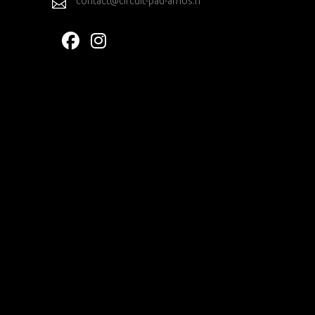
contact@circuit-pau-arnos.fr
T
S