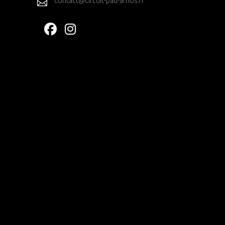
contact@circuit-pau-arnos.fr
T
S