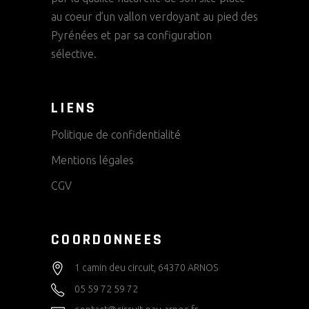
T
E
au coeur d’un vallon verdoyant au pied des
S
V
V
Pyrénées et par sa configuration
È
sélective.
U
E
N
LIENS
S
E
É
Politique de confidentialité
M
V
Mentions légales
È
E
CGV
N
N
E
COORDONNEES
T
M
1 camin deu circuit, 64370 ARNOS
E
05 59 72 59 72
N