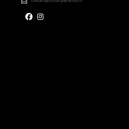
contact@circuit-pau-arnos.fr
T
S