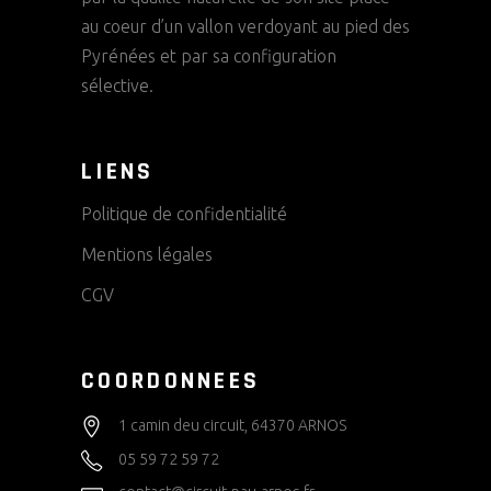
T
E
au coeur d’un vallon verdoyant au pied des
S
V
V
Pyrénées et par sa configuration
È
sélective.
U
E
N
LIENS
S
E
É
Politique de confidentialité
M
V
Mentions légales
È
E
CGV
N
N
E
COORDONNEES
T
M
1 camin deu circuit, 64370 ARNOS
E
05 59 72 59 72
N