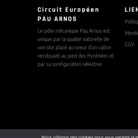
N
Circuit Européen
LIE
T
PAU ARNOS
Politi
Le pôle mécanique Pau Arnos est
S
Menti
unique par la qualité naturelle de
CGV
son site placé au coeur d’un vallon
verdoyant au pied des Pyrénées et
par sa configuration sélective.
Nous utilisons des cookies pour vous garantir la m