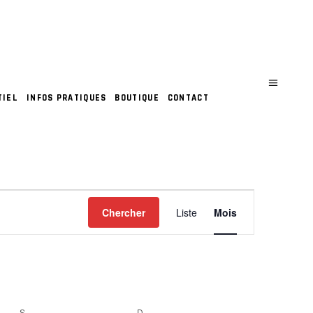
TIEL
INFOS PRATIQUES
BOUTIQUE
CONTACT
N
Chercher
Liste
Mois
A
V
I
S
SAMEDI
D
DIMANCHE