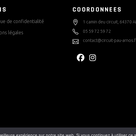
NS
COORDONNEES
que de confidentialité
1 camin deu circuit, 64370
05 59 72 59 72
ons légales
contact@circuit-pau-arnos.f
eilleure expérience sur notre site web. Si vous continuez à utiliser ce