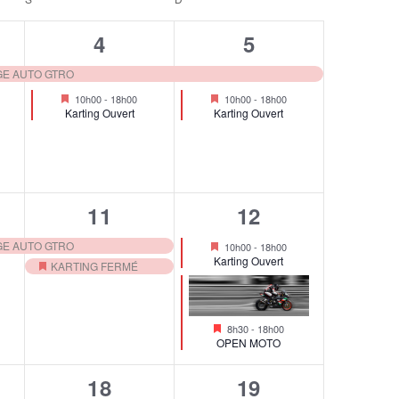
G
2
2
4
5
A
é
é
GE AUTO GTRO
v
v
Mis
Mis
T
10h00
-
18h00
10h00
-
18h00
en
en
Karting Ouvert
Karting Ouvert
avant
avant
è
è
I
n
n
O
e
e
2
2
11
12
m
m
N
é
é
Mis
GE AUTO GTRO
e
e
10h00
-
18h00
en
D
Karting Ouvert
KARTING FERMÉ
v
v
avant
Mis
n
n
è
è
en
E
t
t
avant
Mis
n
n
8h30
-
18h00
s
s
en
OPEN MOTO
V
avant
e
e
,
,
2
2
18
19
U
m
m