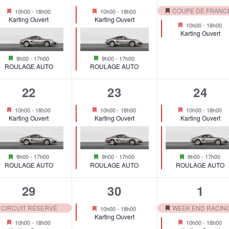
é
é
é
Mis
Mis
COUPE DE FRANCE
e
e
e
10h00
-
18h00
10h00
-
18h00
Mis
en
en
Karting Ouvert
Karting Ouvert
v
v
v
Mis
10h00
-
18h00
avant
avant
n
n
n
en
en
Karting Ouvert
avant
è
è
è
avant
t
t
t
Mis
Mis
n
n
n
9h00
-
17h00
9h00
-
17h00
s
s
s
en
en
ROULAGE AUTO
ROULAGE AUTO
avant
avant
e
e
e
,
,
,
2
2
2
22
23
24
m
m
m
,
é
é
é
Mis
Mis
Mis
e
e
e
10h00
-
18h00
10h00
-
18h00
10h00
-
18h00
en
en
en
Karting Ouvert
Karting Ouvert
Karting Ouvert
v
v
v
avant
avant
avant
n
n
n
è
è
è
t
t
t
Mis
Mis
Mis
n
n
n
9h00
-
17h00
9h00
-
17h00
9h00
-
17h00
s
s
s
en
en
en
ROULAGE AUTO
ROULAGE AUTO
ROULAGE AUTO
avant
avant
avant
e
e
e
,
,
,
2
1
2
29
30
1
m
m
m
é
é
é
Mis
CIRCUIT RÉSERVÉ
WEEK END RACIN
e
e
e
10h00
-
18h00
is
Mis
en
Karting Ouvert
v
v
v
Mis
Mis
10h00
-
18h00
10h00
-
18h00
avant
n
en
en
en