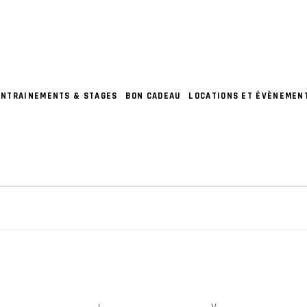
ENTRAINEMENTS & STAGES
BON CADEAU
LOCATIONS ET ÉVÈNEMEN
S
RCREDI
J
JEUDI
V
VENDREDI