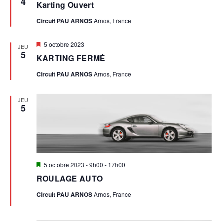
4
Karting Ouvert
avant
T
Circuit PAU ARNOS
Arnos, France
S
Mis
5 octobre 2023
JEU
en
5
KARTING FERMÉ
avant
Circuit PAU ARNOS
Arnos, France
JEU
5
Mis
5 octobre 2023 - 9h00
-
17h00
en
ROULAGE AUTO
avant
Circuit PAU ARNOS
Arnos, France