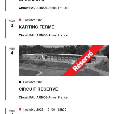
avant
E
Circuit PAU ARNOS
Arnos, France
V
V
È
Mis
3 octobre 2023
MAR
U
en
3
KARTING FERMÉ
avant
E
N
Circuit PAU ARNOS
Arnos, France
S
E
É
MER
4
M
V
È
E
N
N
Mis
4 octobre 2023
E
en
CIRCUIT RÉSERVÉ
T
avant
M
Circuit PAU ARNOS
Arnos, France
E
Mis
4 octobre 2023 - 10h00
-
18h00
N
MER
en