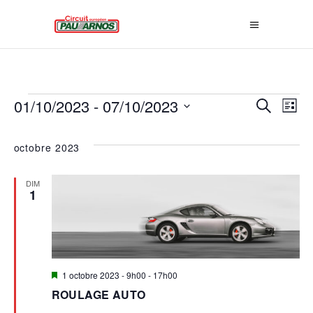
ÉVÈNEMENTS
R
01/10/2023
 - 
07/10/2023
N
Recherche
Liste
E
Sélectionnez
A
une
octobre 2023
C
date.
V
H
DIM
1
E
I
R
G
C
A
H
Mis
1 octobre 2023 - 9h00
-
17h00
en
ROULAGE AUTO
E
T
avant