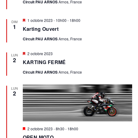
Circuit PAU ARNOS
Arnos, France
E
I
T
O
Mis
1 octobre 2023 - 10h00
-
18h00
DIM
N
en
1
Karting Ouvert
avant
N
A
Circuit PAU ARNOS
Arnos, France
V
D
Mis
2 octobre 2023
LUN
I
en
2
KARTING FERMÉ
E
avant
G
Circuit PAU ARNOS
Arnos, France
V
A
T
LUN
U
2
I
E
O
S
N
Mis
2 octobre 2023 - 8h30
-
18h00
D
É
en
OPEN MOTO