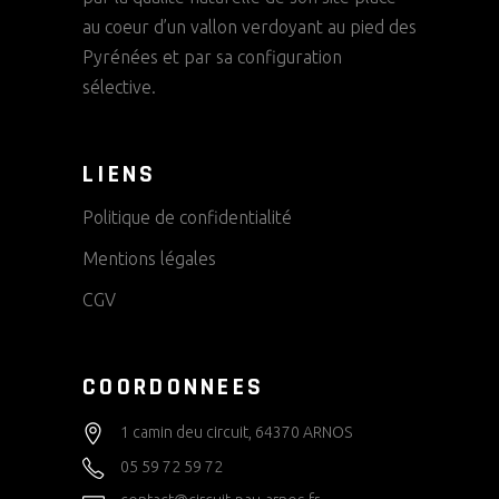
T
E
au coeur d’un vallon verdoyant au pied des
S
V
V
Pyrénées et par sa configuration
È
sélective.
U
E
N
LIENS
S
E
É
Politique de confidentialité
M
V
Mentions légales
È
E
CGV
N
N
E
COORDONNEES
T
M
1 camin deu circuit, 64370 ARNOS
E
05 59 72 59 72
N