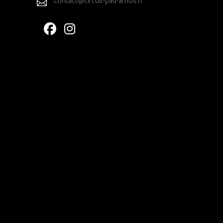
contact@circuit-pau-arnos.fr
T
S