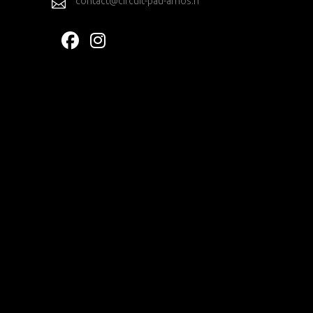
contact@circuit-pau-arnos.fr
T
S