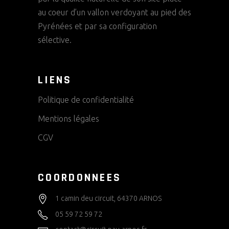
T
E
au coeur d’un vallon verdoyant au pied des
S
V
V
Pyrénées et par sa configuration
È
sélective.
U
E
N
LIENS
S
E
É
Politique de confidentialité
M
V
Mentions légales
È
E
CGV
N
N
E
COORDONNEES
T
M
1 camin deu circuit, 64370 ARNOS
E
05 59 72 59 72
N